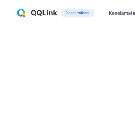
QQLink
Keselamat
Desentralisasi