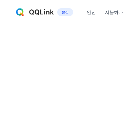
QQLink
안전
지불하다
분산