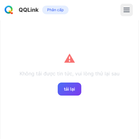
QQLink
Phân cấp
⚠️
Không tải được tin tức, vui lòng thử lại sau
tải lại