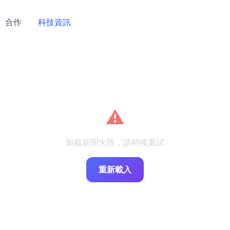
合作
科技資訊
⚠️
加載新聞失敗，請稍後重試
重新載入