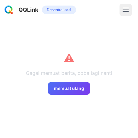
QQLink
Desentralisasi
⚠️
Gagal memuat berita, coba lagi nanti
memuat ulang