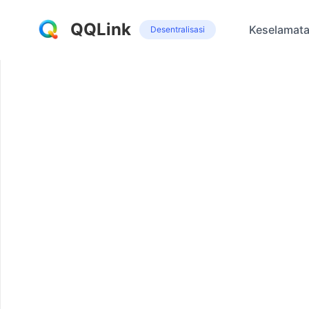
QQLink
Keselamat
Desentralisasi