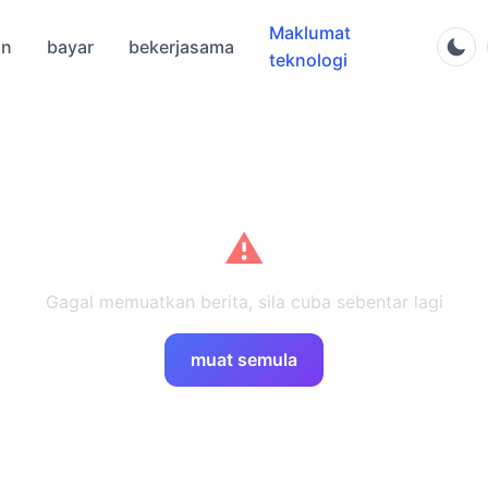
Maklumat
an
bayar
bekerjasama
teknologi
⚠️
Gagal memuatkan berita, sila cuba sebentar lagi
muat semula