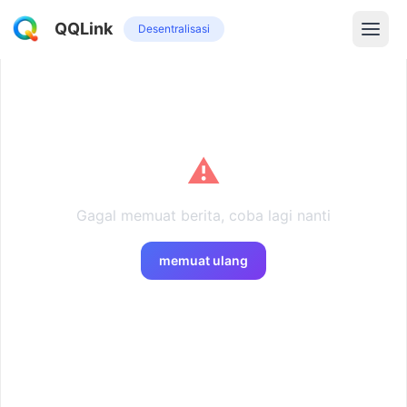
QQLink
Desentralisasi
⚠️
Gagal memuat berita, coba lagi nanti
memuat ulang