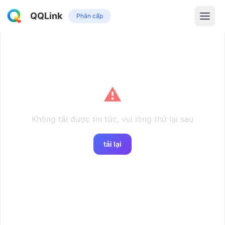
QQLink
Phân cấp
⚠️
Không tải được tin tức, vui lòng thử lại sau
tải lại